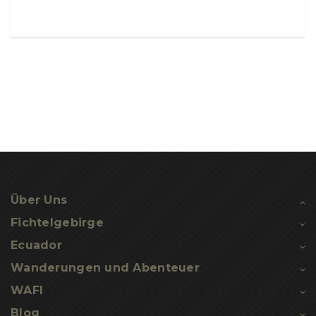
Über Uns
Fichtelgebirge
Ecuador
Wanderungen
und
Abenteuer
WAFI
Blog