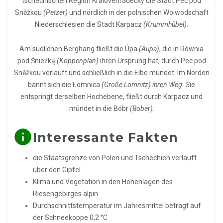
tschechischen
Region Královéhradecký
die Stadt Pec pod
Sněžkou
(Petzer)
und nördlich in der polnischen Woiwodschaft
Niederschlesien die Stadt
Karpacz
(Krummhübel)
.
Am südlichen Berghang fließt die
Úpa
(Aupa)
, die in
Równia
pod Śnieżką
(Koppenplan)
ihren Ursprung hat, durch Pec pod
Sněžkou verläuft und schlie
ßlich
in die
Elbe
mündet. Im Norden
bannt sich die
Łomnica
(Große Lomnitz) ihren Weg. S
ie
entspringt derselben Hochebene, fließt durch Karpacz und
mündet in die
Bóbr
(Bober)
.
info
Interessante Fakten
die Staatsgrenze von Polen und Tschechien verläuft
über den Gipfel
Klima und Vegetation in den Höhenlagen des
Riesengebirges alpin
Durchschnittstemperatur im Jahresmittel beträgt auf
der Schneekoppe 0,2 °C