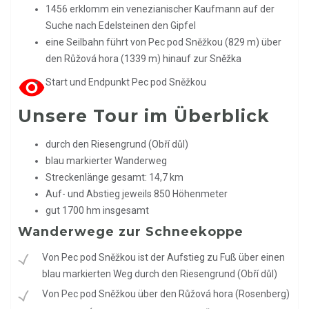
1456 erklomm ein venezianischer Kaufmann auf der
Suche nach Edelsteinen den Gipfel
eine Seilbahn führt von Pec pod Sněžkou (829 m) über
den Růžová hora (1339 m) hinauf zur Sněžka
remove_red_eye
Start und Endpunkt Pec pod Sněžkou
Unsere Tour im Überblick
durch den Riesengrund (Obří důl)
blau markierter Wanderweg
Streckenlänge gesamt: 14,7 km
Auf- und Abstieg jeweils 850 Höhenmeter
gut 1700 hm insgesamt
Wanderwege zur Schneekoppe
Von Pec pod Sněžkou ist der Aufstieg zu Fuß über einen
blau markierten Weg durch den Riesengrund (Obří důl)
Von Pec pod Sněžkou über den Růžová hora (Rosenberg)