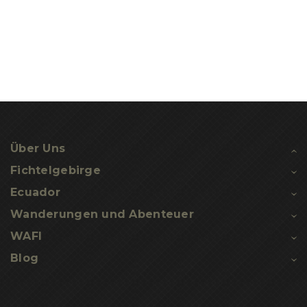
Über Uns
Fichtelgebirge
Ecuador
Wanderungen
und
Abenteuer
WAFI
Blog